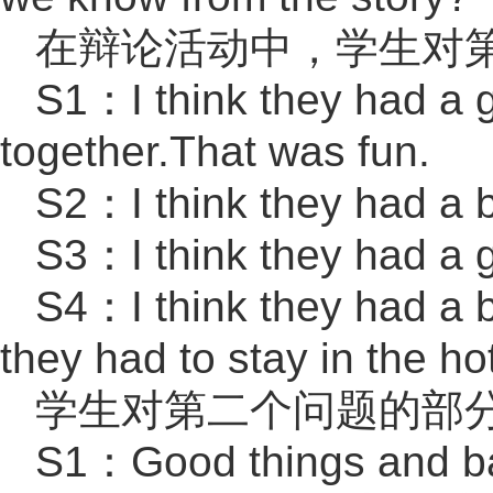
在辩论活动中，学生对
S1：I think they had a 
together.That was fun.
S2：I think they had a 
S3：I think they had a 
S4：I think they had a 
they had to stay in the hot
学生对第二个问题的部
S1：Good things and ba