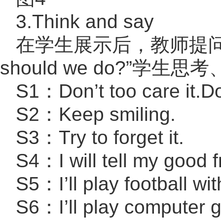
3.Think and say
在学生展示后，教师提问：“Wh
should we do?”学
S1：Don’t too care it.Do
S2：Keep smiling.
S3：Try to forget it.
S4：I will tell my good 
S5：I’ll play football wi
S6：I’ll play computer 