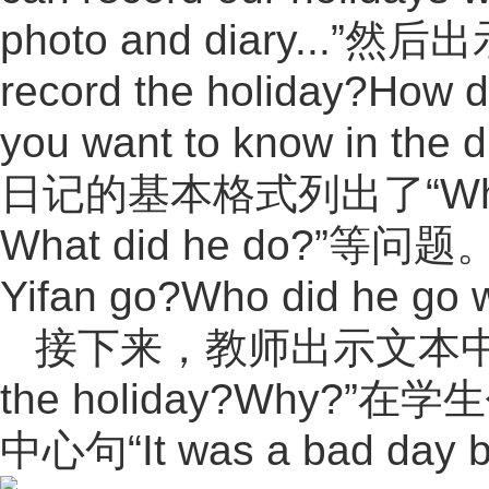
photo and diary...”
record the holiday?How
you want to know in the
日记的基本格式列出了“Where di
What did he do?”
Yifan go?Who did he g
接下来，教师出示文本中的
the holiday?Wh
中心句“It was a bad day bu