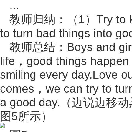
...
教师归纳：（1）Try to kee
to turn bad things into go
教师总结：Boys and girls.
life，good things happe
smiling every day.Love o
comes，we can try to turn
a good day.（边说
图5所示）