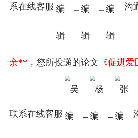
系在线客服
_
_
沟
余**
，您所投递的论文
《促进爱国
联系在线客服
_
_