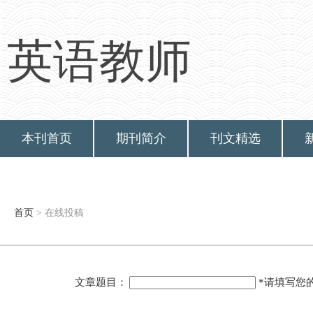
英语教师
本刊首页
期刊简介
刊文精选
首页
> 在线投稿
文章题目：
*
请填写您