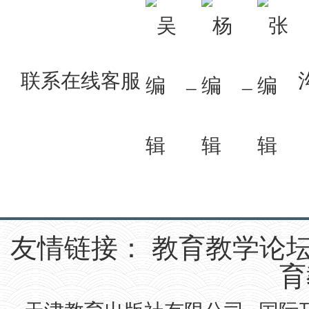
联系在线客服
_
_
友情链接：
教育教学论
育