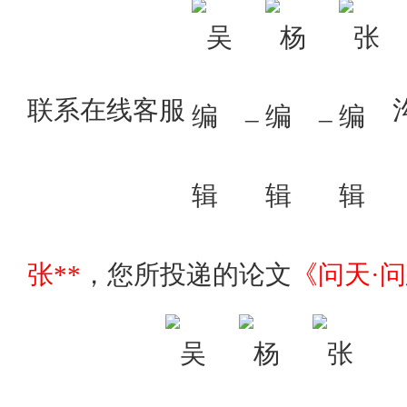
联系在线客服
_
_
张**
，您所投递的论文
《问天·问