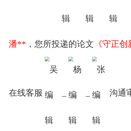
潘**
，您所投递的论文
《守正创新
在线客服
_
_
沟通