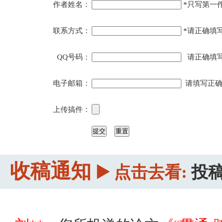
作者姓名：
*
只写第一
联系方式：
*
请正确填
QQ号码：
请正确填写
电子邮箱：
请填写正确
上传搞件：
收稿通知
▶️ 点击去看:
投