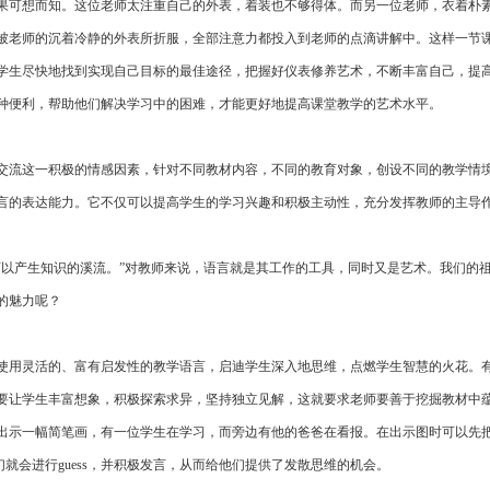
果可想而知。这位老师太注重自己的外表，着装也不够得体。而另一位老师，衣着朴
被老师的沉着冷静的外表所折服，全部注意力都投入到老师的点滴讲解中。这样一节
学生尽快地找到实现自己目标的最佳途径，把握好仪表修养艺术，不断丰富自己，提
种便利，帮助他们解决学习中的困难，才能更好地提高课堂教学的艺术水平。
交流这一积极的情感因素，针对不同教材内容，不同的教育对象，创设不同的教学情
言的表达能力。它不仅可以提高学生的学习兴趣和积极主动性，充分发挥教师的主导
以产生知识的溪流。”对教师来说，语言就是其工作的工具，同时又是艺术。我们的祖辈
的魅力呢？
使用灵活的、富有启发性的教学语言，启迪学生深入地思维，点燃学生智慧的火花。有
要让学生丰富想象，积极探索求异，坚持独立见解，这就要求老师要善于挖掘教材中
出示一幅简笔画，有一位学生在学习，而旁边有他的爸爸在看报。在出示图时可以先
spaper？那么这时同学们就会进行guess，并积极发言，从而给他们提供了发散思维的机会。