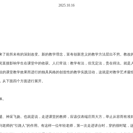
2025.10.16
来了前所未有的深刻改变。新的教学理念，富有创新意义的教学方法层出不穷。教改
劣直接影响学生在课堂中的收获。人们常说：教学有法，但无定法，贵在得法。就是
佳的课堂教学效果而进行的独具风格的创造性的教学实践活动，这就是对教学艺术最
，从下面四个方面进行展开。
体。
盛、神采飞扬。也就是说，走进课堂的教师，应该仪表端庄而大方，举止从容而有准
到老师的“引路人”的作用。有这样一位年轻老师，第一次走进讲台时，穿的很时髦，