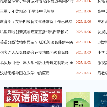
推动全球青少年真诚对话 唱响命运共同体时
从培
2025/11/06
读
王军：刚柔相济 于平淡中见智慧
高中
2025/11/06
径
教育部：英语四级盲文试卷准备工作已就绪
浅析
2025/11/06
法
叽里呱啦创新英语启蒙直播“带课”新模式
发展
2025/11/06
英语分级读物多而杂？ 呱呱阅读智能解构英
3i
2025/11/06
创客匠人AI智能语音评测功能为教育赋能​
小学
2025/11/03
易贝乐引进牛津大学出版社专属定制教材 全
微视
2025/11/03
浅析思维导图在教学中的应用
后教
2025/11/03
与