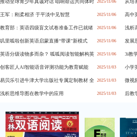
推动全球青少年真诚对话 唱响命运共同体时
从培
2025/11/06
读
王军：刚柔相济 于平淡中见智慧
高中
2025/11/06
径
教育部：英语四级盲文试卷准备工作已就绪
浅析
2025/11/06
法
叽里呱啦创新英语启蒙直播“带课”新模式
发展
2025/11/06
英语分级读物多而杂？ 呱呱阅读智能解构英
3i
2025/11/06
创客匠人AI智能语音评测功能为教育赋能​
小学
2025/11/03
易贝乐引进牛津大学出版社专属定制教材 全
微视
2025/11/03
浅析思维导图在教学中的应用
后教
2025/11/03
与