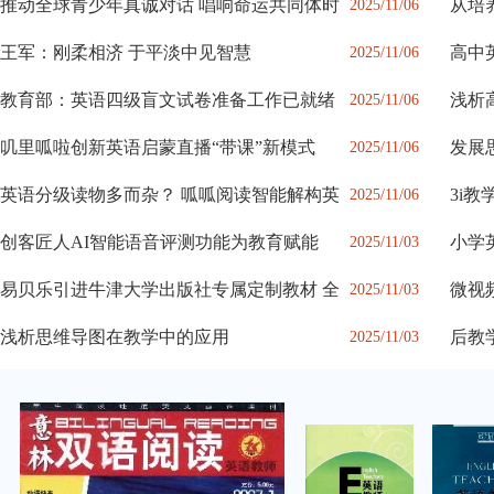
推动全球青少年真诚对话 唱响命运共同体时
从培
2025/11/06
读
王军：刚柔相济 于平淡中见智慧
高中
2025/11/06
径
教育部：英语四级盲文试卷准备工作已就绪
浅析
2025/11/06
法
叽里呱啦创新英语启蒙直播“带课”新模式
发展
2025/11/06
英语分级读物多而杂？ 呱呱阅读智能解构英
3i
2025/11/06
创客匠人AI智能语音评测功能为教育赋能​
小学
2025/11/03
易贝乐引进牛津大学出版社专属定制教材 全
微视
2025/11/03
浅析思维导图在教学中的应用
后教
2025/11/03
与